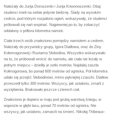
Należały do Jurija Doroszenki i Jurija Kriwonoszenki. Obaj
studenci mieli na siebie jedynie bieliznę. Ślady na wysokim
cedrze, pod którym rozpalono ogień, wskazywały, że studenci
próbowali się nań wspinać. Najpewniej po to, by zobaczyć
oddalony o półtora kilometra namiot.
Ciała trzech osób znaleziono pomiędzy namiotem a cedrem.
Należały do przywódcy grupy, Igora Diatłowa, oraz do Ziny
Kołomogorowej i Rustama Słobodina. Wszystko wskazywało
na to, że próbowali wrócić do namiotu, ale ciała nie leżały w
jednym miejscu – dzieliły je setki metrów. Najdalej zaszła
Kołmogorowa, bo ponad 600 metrów od ogniska. Pół kilometra
udało się przejść Słobodinowi, mimo pękniętej czaszki. Diatłow
przeszedł tylko 300 metrów. Wszyscy, jak ustalono, zmarli z
wyziębienia. Brakowało jeszcze czterech ciał.
Znaleziono je dopiero w maju pod grubą warstwą śniegu, w
wąwozie w głębi lasu, ponad 70 metrów od ogniska. Nie
wszyscy, jak ustalono, zamarzli na śmierć. Nikołaj Thibeaux-