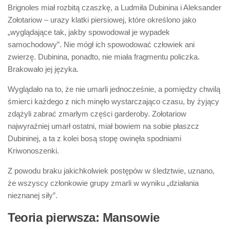
Brignoles miał rozbitą czaszkę, a Ludmiła Dubinina i Aleksander
Zołotariow – urazy klatki piersiowej, które określono jako
„wyglądające tak, jakby spowodował je wypadek
samochodowy”. Nie mógł ich spowodować człowiek ani
zwierzę. Dubinina, ponadto, nie miała fragmentu policzka.
Brakowało jej języka.
Wyglądało na to, że nie umarli jednocześnie, a pomiędzy chwilą
śmierci każdego z nich minęło wystarczająco czasu, by żyjący
zdążyli zabrać zmarłym części garderoby. Zołotariow
najwyraźniej umarł ostatni, miał bowiem na sobie płaszcz
Dubininej, a ta z kolei bosą stopę owinęła spodniami
Kriwonoszenki.
Z powodu braku jakichkolwiek postępów w śledztwie, uznano,
że wszyscy członkowie grupy zmarli w wyniku „działania
nieznanej siły”.
Teoria pierwsza: Mansowie