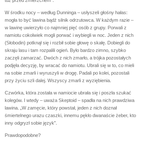
tuż przed zmierzchem”.
W środku nocy – według Dunninga – usłyszeli głośny hałas:
mogła to być lawina bądź silnik odrzutowca. W każdym razie –
w lawinę uwierzyło co najmniej pięć osób z grupy. Porwali z
namiotu cokolwiek mogli porwać i wybiegli w noc. Jeden z nich
(Słobodin) potknął się i rozbił sobie głowę o skałę. Dobiegli do
skraju lasu i tam rozpalili ogień. Było bardzo zimno, szybko
zaczęli zamarzać. Dwóch z nich zmarło, a trójka pozostałych
podjęła decyzję, by wracać do namiotu. Ubrali się w to, co mieli
na sobie zmarli i wyruszyli w drogę. Padali po kolei, pozostali
przy życiu szli dalej. Wszyscy zmarli z wyziębienia.
Czwórka, która została w namiocie ubrała się i poszła szukać
kolegów. I wtedy – uważa Skeptoid – spadła na nich prawdziwa
lawina. „W zamęcie, który powstał, jeden z nich doznał
śmiertelnego urazu czaszki, innemu pękło dwanaście żeber, kto
inny odgryzł sobie język”.
Prawdopodobne?