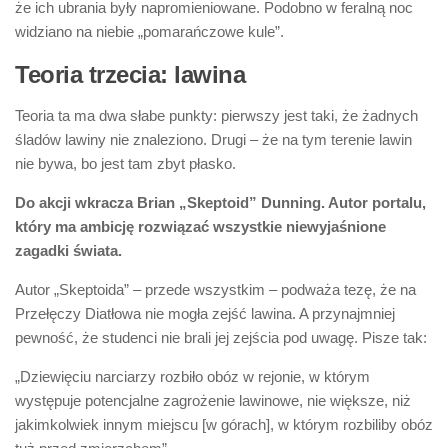
że ich ubrania były napromieniowane. Podobno w feralną noc
widziano na niebie „pomarańczowe kule”.
Teoria trzecia: lawina
Teoria ta ma dwa słabe punkty: pierwszy jest taki, że żadnych
śladów lawiny nie znaleziono. Drugi – że na tym terenie lawin
nie bywa, bo jest tam zbyt płasko.
Do akcji wkracza Brian „Skeptoid” Dunning. Autor portalu,
który ma ambicję rozwiązać wszystkie niewyjaśnione
zagadki świata.
Autor „Skeptoida” – przede wszystkim – podważa tezę, że na
Przełęczy Diatłowa nie mogła zejść lawina. A przynajmniej
pewność, że studenci nie brali jej zejścia pod uwagę. Pisze tak:
„Dziewięciu narciarzy rozbiło obóz w rejonie, w którym
występuje potencjalne zagrożenie lawinowe, nie większe, niż
jakimkolwiek innym miejscu [w górach], w którym rozbiliby obóz