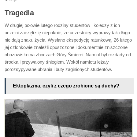
Tragedia
W drugiej połowie lutego rodziny studentów i koledzy z ich
uczelni zaczęli się niepokoić, że uczestnicy wyprawy tak długo
nie dają znaku życia. Wysłano ekspedycję ratunkową. 26 lutego
jej członkowie znaleźli opuszczone i dokumentnie zniszczone
obozowisko na zboczach Góry Śmierci. Namiot był rozdarty od
środka i przywalony śniegiem. Wokół namiotu leżały
porozsypywane ubrania i buty zaginionych studentów.
Ektoplazma, czyli z czego zrobione są duchy?