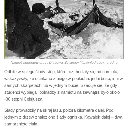
Namiot studentów grupy Diatłowa. Ze strony http://infodjatlov.narod.ru
Odbite w śniegu ślady stóp, które rozchodziły się od namiotu,
wskazywały, że uciekano z niego w popłochu: jedni boso, inni w
samych skarpetach lub w jednym bucie. Szacuje się, że gdy
studenci wybiegali półnadzy z namiotu na zewnątrz było około
-30 stopni Celsjusza.
Ślady prowadziły na skraj lasu, półtora kilometra dalej. Pod
jednym z drzew znaleziono ślady ogniska. Kawałek dalej – dwa
zamarznięte ciała.