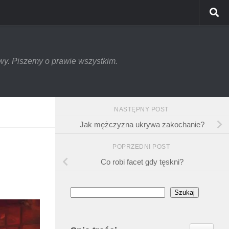
tywy. Piszemy o prawie wszystkim.
NASTĘPNY POST
Jak mężczyzna ukrywa zakochanie?
POPRZEDNI POST
Co robi facet gdy tęskni?
Szukaj
Szukaj
Toggle Ta