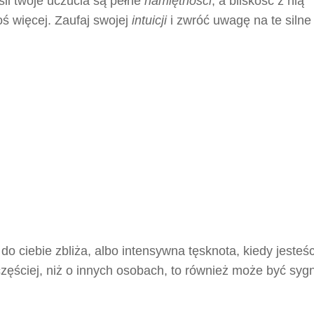
li twoje uczucia są pełne
namiętności
, a bliskość z nią
oś więcej. Zaufaj swojej
intuicji
i zwróć uwagę na te silne
o ciebie zbliża, albo intensywna tęsknota, kiedy jesteśc
j częściej, niż o innych osobach, to również może być syg