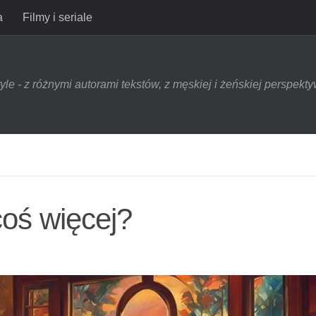
a
Filmy i seriale
style - z różnymi autorami tekstów, z męskiej i żeńskiej perspek
oś więcej?