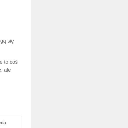
ogą się
e to coś
, ale
nia