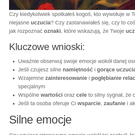
Czy kiedykolwiek spotkałeś kogoś, kto wywołuje w T
niejasne
uczucia
? Czy zastanawiałeś się, czy to co
jak rozpoznać
oznaki
, które wskazują, że Twoje
ucz
Kluczowe wnioski:
Uważnie obserwuj swoje emocje wokół danej os
Jeśli czujesz silne
namiętność
i
gorące uczuci
Wzajemne
zainteresowanie
i
pogłębianie relac
specjalnym
Wspólne
wartości
oraz
cele
to silny sygnał, że 
Jeśli ta osoba oferuje Ci
wsparcie
,
zaufanie
i a
Silne emocje