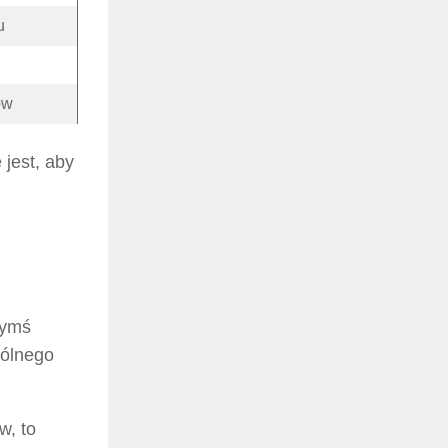
u
ów
jest, aby
zymś
pólnego
w, to