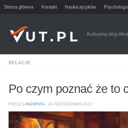
Strona główna
Kontakt
Nauka języków
Psychologi
Przejdź do treści
Kulturalny blog life
RELACJE
Po czym poznać że to c
PRZEZ
LINGWISTA
·
26 PAŹDZIERNIKA 2023