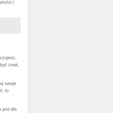
tości i
czujesz,
 być znak,
bą swoje
ń, to
 jest dla