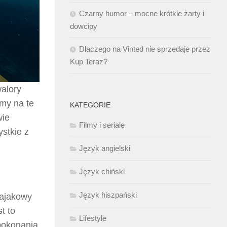
Czarny humor – mocne krótkie żarty i
dowcipy
Dlaczego na Vinted nie sprzedaje przez
Kup Teraz?
alory
emy na te
KATEGORIE
wie
Filmy i seriale
stkie z
Język angielski
Język chiński
Język hiszpański
kajakowy
t to
Lifestyle
 pokonania