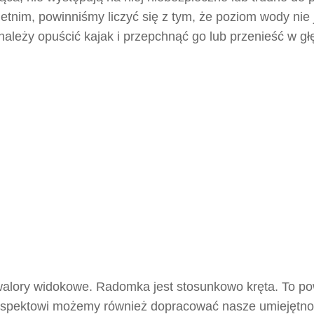
etnim, powinniśmy liczyć się z tym, że poziom wody nie 
należy opuścić kajak i przepchnąć go lub przenieść w g
 walory widokowe. Radomka jest stosunkowo kręta. To p
mu aspektowi możemy również dopracować nasze umiejętno