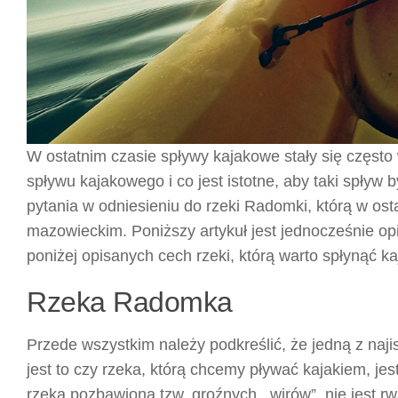
W ostatnim czasie spływy kajakowe stały się częst
spływu kajakowego i co jest istotne, aby taki spływ
pytania w odniesieniu do rzeki Radomki, którą w os
mazowieckim. Poniższy artykuł jest jednocześnie o
poniżej opisanych cech rzeki, którą warto spłynąć k
Rzeka Radomka
Przede wszystkim należy podkreślić, że jedną z naj
jest to czy rzeka, którą chcemy pływać kajakiem, jes
rzeka pozbawiona tzw. groźnych ,,wirów”, nie jest r