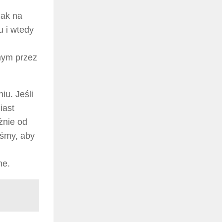
jak na
u i wtedy
anym przez
u. Jeśli
iast
żnie od
yśmy, aby
ne.