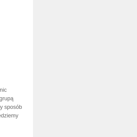
nic
 grupą
ny sposób
będziemy