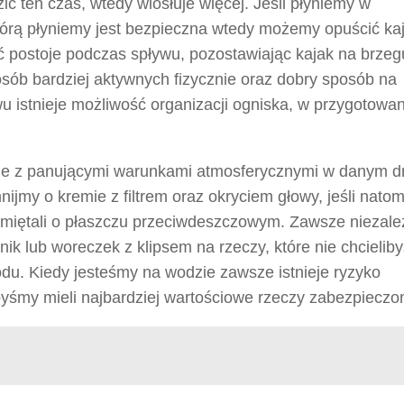
zić ten czas, wtedy wiosłuje więcej. Jeśli płyniemy w
rą płyniemy jest bezpieczna wtedy możemy opuścić ka
ć postoje podczas spływu, pozostawiając kajak na brzeg
osób bardziej aktywnych fizycznie oraz dobry sposób na
u istnieje możliwość organizacji ogniska, w przygotow
e z panującymi warunkami atmosferycznymi w danym dni
ijmy o kremie z filtrem oraz okryciem głowy, jeśli natom
iętali o płaszczu przeciwdeszczowym. Zawsze niezale
ik lub woreczek z klipsem na rzeczy, które nie chcielib
du. Kiedy jesteśmy na wodzie zawsze istnieje ryzyko
byśmy mieli najbardziej wartościowe rzeczy zabezpieczo