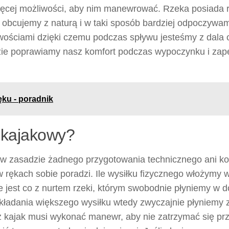
ęcej możliwości, aby nim manewrować. Rzeka posiada 
e obcujemy z naturą i w taki sposób bardziej odpoczywa
owościami dzięki czemu podczas spływu jesteśmy z dala 
 idzie poprawiamy nasz komfort podczas wypoczynku i za
ęku - poradnik
 kajakowy?
w zasadzie żadnego przygotowania technicznego ani kon
 rękach sobie poradzi. Ile wysiłku fizycznego włożymy w
jest co z nurtem rzeki, którym swobodnie płyniemy w dó
ładania większego wysiłku wtedy zwyczajnie płyniemy z
z kajak musi wykonać manewr, aby nie zatrzymać się pr