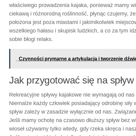
właściwego prowadzenia kajaka, ponieważ mamy wi
ciekawą i różnorodną roślinność, płynąc czujemy, ż
położona jest poza miastami i jakimikolwiek miejsc
wszelkiego hałasu i skupisk ludzkich, a co za tym
sobie błogi relaks.
Czynności prymarne a artykulacja i tworzenie dźwi
Jak przygotować się na spływ
Rekreacyjne spływy kajakowe nie wymagają od nas 
Niemalże każdy człowiek posiadający odrobinę siły w
spływ zależy w zasadzie wyłącznie od nas. Związane 
Jeśli mamy ochotę na czasowo dłuższy spływ bez wk
wioseł używamy tylko wtedy, gdy rzeka skręca i nas