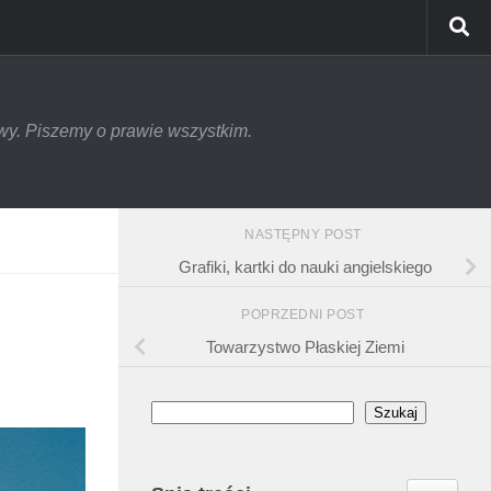
tywy. Piszemy o prawie wszystkim.
NASTĘPNY POST
Grafiki, kartki do nauki angielskiego
POPRZEDNI POST
Towarzystwo Płaskiej Ziemi
Szukaj
Szukaj
Toggle Ta