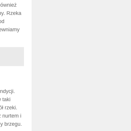
również
my. Rzeka
od
pewniamy
dycji.
 taki
ł rzeki.
 nurtem i
zy brzegu.