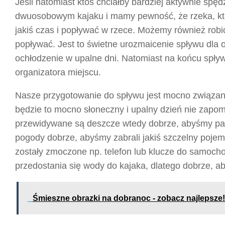
Jeśli natomiast ktoś chciałby bardziej aktywnie spęd
dwuosobowym kajaku i mamy pewność, że rzeka, któ
jakiś czas i popływać w rzece. Możemy również robi
popływać. Jest to świetne urozmaicenie spływu dla 
ochłodzenie w upalne dni. Natomiast na końcu spływ
organizatora miejscu.
Nasze przygotowanie do spływu jest mocno związan
będzie to mocno słoneczny i upalny dzień nie zapomn
przewidywane są deszcze wtedy dobrze, abyśmy pam
pogody dobrze, abyśmy zabrali jakiś szczelny pojemn
zostały zmoczone np. telefon lub klucze do samocho
przedostania się wody do kajaka, dlatego dobrze, a
Śmieszne obrazki na dobranoc - zobacz najlepsze!