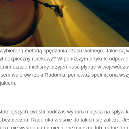
o wybieraną metodą spędzania czasu wolnego. Jakie są w
 był bezpieczny i ciekawy? W poniższym artykule odpowi
tatnim czasie mieliśmy przyjemność płynąć w województ
pisem walorów rzeki Radomki, ponieważ spełnia ona wszy
ajakiem.
istotniejszych kwestii podczas wyboru miejsca na spływ 
t bezpieczna. Radomka właśnie do takich się zalicza. Jes
wąca, nie występują na niej niebezpieczne lub trudne do