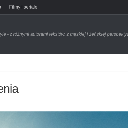
a
Filmy i seriale
style - z różnymi autorami tekstów, z męskiej i żeńskiej perspek
enia