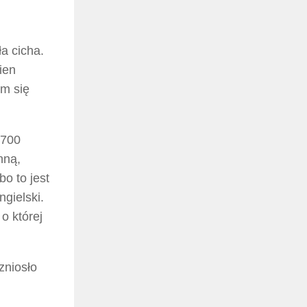
ła cicha.
ien
em się
 700
hną,
o to jest
gielski.
o której
zniosło