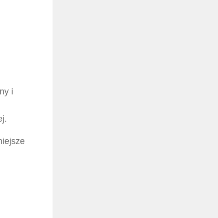
ny i
j.
niejsze