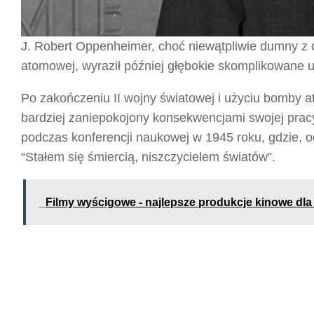
J. Robert Oppenheimer, choć niewątpliwie dumny z 
atomowej, wyraził później głębokie skomplikowane u
Po zakończeniu II wojny światowej i użyciu bomby a
bardziej zaniepokojony konsekwencjami swojej pracy
podczas konferencji naukowej w 1945 roku, gdzie, o
“Stałem się śmiercią, niszczycielem światów”.
Filmy wyścigowe - najlepsze produkcje kinowe dla 