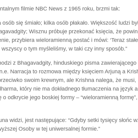
ntalnym filmie NBC News z 1965 roku, brzmi tak:
a osób się śmiało; kilka osób płakało. Większość ludzi by
gavadgity; Wisznu próbuje przekonać księcia, że powin
nie, przybiera wieloramienną postać i mówi: ‘Teraz stał
 wszyscy o tym myśleliśmy, w taki czy inny sposób.”
chodzi z Bhagavadgity, hinduskiego pisma zawierającego
p.n.e. Narracja to rozmowa między księciem Arjuną a Kris
rzeciwko swoim krewnym, ale Krishna nalega, że musi, b
harma, który nie ma dokładnego tłumaczenia na język an
 odkrycie jego boskiej formy – “wieloramienną formę”, 
na widzi, jest następujące: “Gdyby setki tysięcy słońc w
yższej Osoby w tej uniwersalnej formie.”