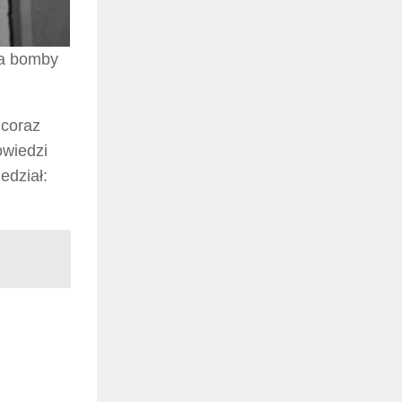
ia bomby
 coraz
owiedzi
edział: