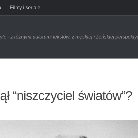
a
Filmy i seriale
style - z różnymi autorami tekstów, z męskiej i żeńskiej perspek
ł “niszczyciel światów”?