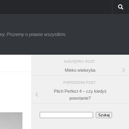
tywy. Piszemy o prawie wszystkim.
NASTĘPNY POST
Mleko wieloryba
POPRZEDNI POST
Pitch Perfect 4 – czy kiedyś
powstanie?
Szukaj
Szukaj