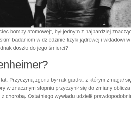
ciec bomby atomowej”, był jednym z najbardziej znaczą
kim badaniom w dziedzinie fizyki jądrowej i wkładowi w
ednak doszło do jego śmierci?
penheimer?
at. Przyczyną zgonu był rak gardła, z którym zmagał si
tóry w znacznym stopniu przyczynił się do zmiany oblicza
ząc z chorobą. Ostatniego wywiadu udzielił prawdopodobn