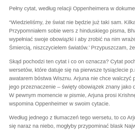
Pełny cytat, według relacji Oppenheimera w dokume
“Wiedzieliśmy, że świat nie będzie już taki sam. Kilk
Przypomniałem sobie wers z hinduskiego pisma, Bha
wypełniać swoje obowiązki i aby zrobić na nim wraże
Śmiercią, niszczycielem światów.’ Przypuszczam, że
Skąd pochodzi ten cytat i co on oznacza? Cytat po
wersetów, które datuje się na pierwsze tysiąclecie 
awatarem bóstwa Wisznu. Arjuna nie chce walczyć p
jego przeznaczenie – święty obowiązek znany jako d
W pewnym momencie w pismie, Arjuna prosi Krishnę o
wspomina Oppenheimer w swoim cytacie.
Według jednego z tłumaczeń tego wersetu, to co Arju
się naraz na niebo, mogłyby przypominać blask Najw